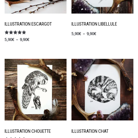
ILLUSTRATION ESCARGOT
ILLUSTRATION LIBELLULE
5,90
€
–
9,90
€
Note
5,90
€
–
9,90
€
5.00
sur 5
ILLUSTRATION CHOUETTE
ILLUSTRATION CHAT