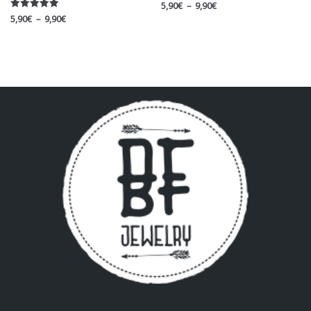
5,90
€
–
9,90
€
Note
5,90
€
–
9,90
€
5.00
sur 5