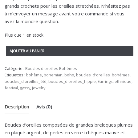
grands crochets pour les oreilles stretchées. N’hésitez pas
à m’envoyer un message avant votre commande si vous
avez la moindre question.
Plus que 1 en stock
AJOUTER AU PANIER
Catégorie :
Boucles d'oreilles Bohèmes
Étiquettes :
bohème
,
bohemian
,
boho
,
boucles_d'oreilles_bohèmes
,
boucles_d'oreilles_été
,
boucles_d'oreilles_hippie
,
Earrings
,
ethnique
,
festival
,
gypsy
,
Jewelry
Description
Avis (0)
Boucles d’oreilles composées de grandes breloques plumes
en plaqué argent, de perles en verre tchèques mauve et