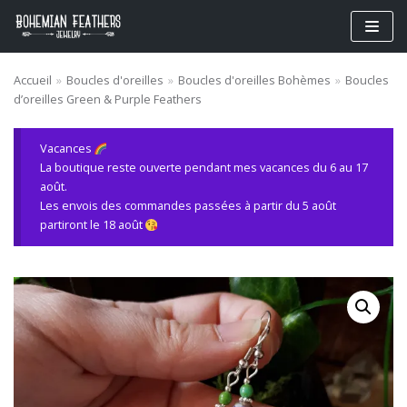
Aller
au
contenu
Accueil
»
Boucles d'oreilles
»
Boucles d'oreilles Bohèmes
»
Boucles
d’oreilles Green & Purple Feathers
Vacances
La boutique reste ouverte pendant mes vacances du 6 au 17
août.
Les envois des commandes passées à partir du 5 août
partiront le 18 août