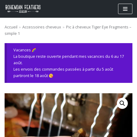
Aller
au
contenu
Accueil
»
Accessoires cheveux
»
Pic à cheveux Tiger Eye Fragments –
simple 1
Vacances
La boutique reste ouverte pendant mes vacances du 6 au 17
août.
Les envois des commandes passées à partir du 5 août
partiront le 18 août