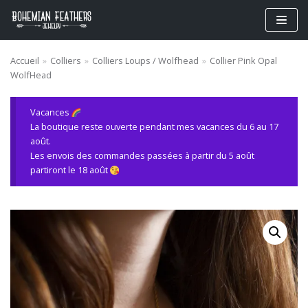
Aller
au
contenu
Accueil
»
Colliers
»
Colliers Loups / Wolfhead
»
Collier Pink Opal
WolfHead
Vacances
La boutique reste ouverte pendant mes vacances du 6 au 17
août.
Les envois des commandes passées à partir du 5 août
partiront le 18 août