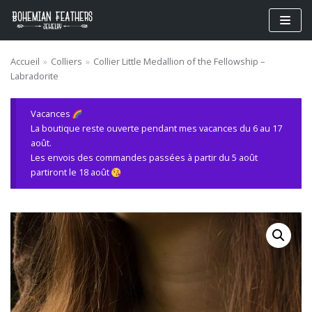
Aller
au
contenu
Accueil
»
Colliers
»
Collier Little Medallion of the Fellowship –
Labradorite
Vacances
La boutique reste ouverte pendant mes vacances du 6 au 17
août.
Les envois des commandes passées à partir du 5 août
partiront le 18 août