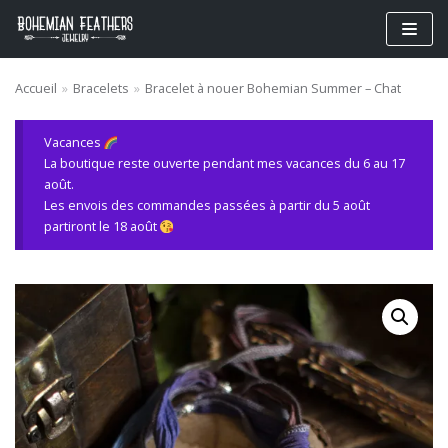
Aller
au
contenu
Accueil
»
Bracelets
»
Bracelet à nouer Bohemian Summer – Chat
Vacances
La boutique reste ouverte pendant mes vacances du 6 au 17
août.
Les envois des commandes passées à partir du 5 août
partiront le 18 août