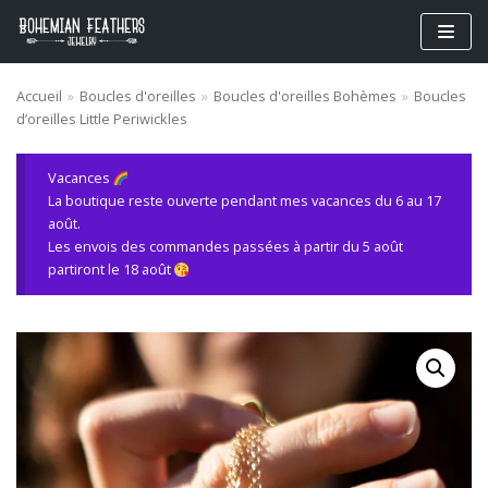
Aller
au
contenu
Accueil
»
Boucles d'oreilles
»
Boucles d'oreilles Bohèmes
»
Boucles
d’oreilles Little Periwickles
Vacances
La boutique reste ouverte pendant mes vacances du 6 au 17
août.
Les envois des commandes passées à partir du 5 août
partiront le 18 août